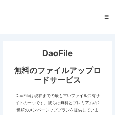
↓
Skip
to
Men
Main
Content
DaoFile
無料のファイルアップロ
ードサービス
DaoFileは現在までの最も古いファイル共有サ
イトの一つです。彼らは無料とプレミアムの2
種類のメンバーシッププランを提供していま