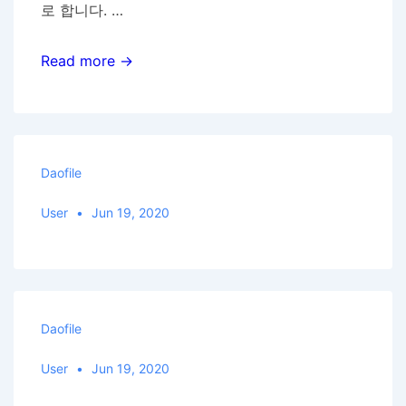
로 합니다. …
Daofile:
Read more →
안
전
하
고
Daofile
효
율
User
Jun 19, 2020
적
인
파
일
Daofile
저
장
User
Jun 19, 2020