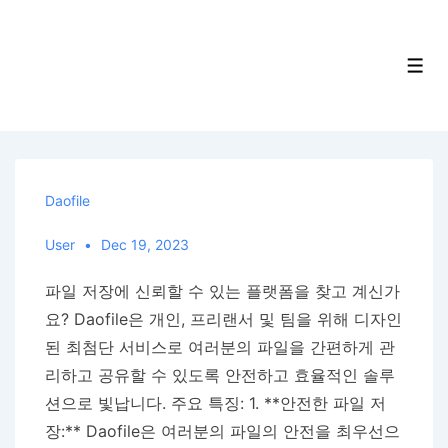
↓
Skip
to
메
뉴
Main
Content
Daofile
User
Dec 19, 2023
파일 저장에 신뢰할 수 있는 플랫폼을 찾고 계신가
요? Daofile은 개인, 프리랜서 및 팀을 위해 디자인
된 최첨단 서비스로 여러분의 파일을 간편하게 관
리하고 공유할 수 있도록 안전하고 효율적인 솔루
션으로 빛납니다. 주요 특징: 1. **안전한 파일 저
장:** Daofile은 여러분의 파일의 안전을 최우선으